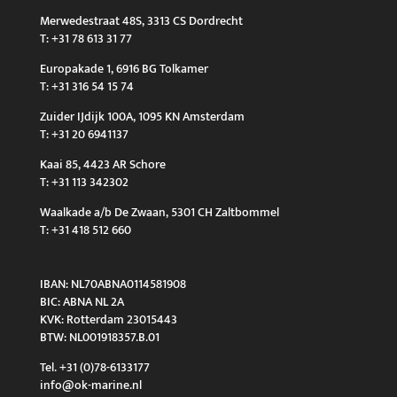
Merwedestraat 48S, 3313 CS Dordrecht
T: +31 78 613 31 77
Europakade 1, 6916 BG Tolkamer
T: +31 316 54 15 74
Zuider IJdijk 100A, 1095 KN Amsterdam
T: +31 20 6941137
Kaai 85, 4423 AR Schore
T: +31 113 342302
Waalkade a/b De Zwaan, 5301 CH Zaltbommel
T: +31 418 512 660
IBAN: NL70ABNA0114581908
BIC: ABNA NL 2A
KVK: Rotterdam 23015443
BTW: NL001918357.B.01
Tel. +31 (0)78-6133177
info@ok-marine.nl