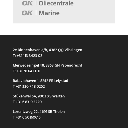
2e Binnenhaven a/b, 4382 QQ Vlissingen
T: +31 113 3423 02
Merwedesingel 48, 3353 GN Papendrecht
T: +31 78 641 1111
Bataviahaven 1, 8242 PR Lelystad
T +31 320 748 0252
Stûkenwei 5A, 9003 XS Warten
T +31 6 8319 3220
Lorentzweg 22, 4691 SR Tholen
T +31 6 50160615