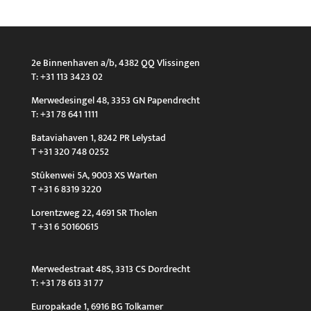
2e Binnenhaven a/b, 4382 QQ Vlissingen
T: +31 113 3423 02
Merwedesingel 48, 3353 GN Papendrecht
T: +31 78 641 1111
Bataviahaven 1, 8242 PR Lelystad
T +31 320 748 0252
Stûkenwei 5A, 9003 XS Warten
T +31 6 8319 3220
Lorentzweg 22, 4691 SR Tholen
T +31 6 50160615
Merwedestraat 48S, 3313 CS Dordrecht
T: +31 78 613 31 77
Europakade 1, 6916 BG Tolkamer