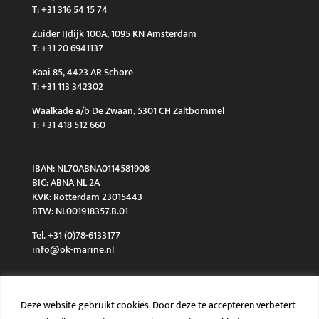
T: +31 316 54 15 74
Zuider IJdijk 100A, 1095 KN Amsterdam
T: +31 20 6941137
Kaai 85, 4423 AR Schore
T: +31 113 342302
Waalkade a/b De Zwaan, 5301 CH Zaltbommel
T: +31 418 512 660
IBAN: NL70ABNA0114581908
BIC: ABNA NL 2A
KVK: Rotterdam 23015443
BTW: NL001918357.B.01
Tel. +31 (0)78-6133177
info@ok-marine.nl
Deze website gebruikt cookies. Door deze te accepteren verbetert