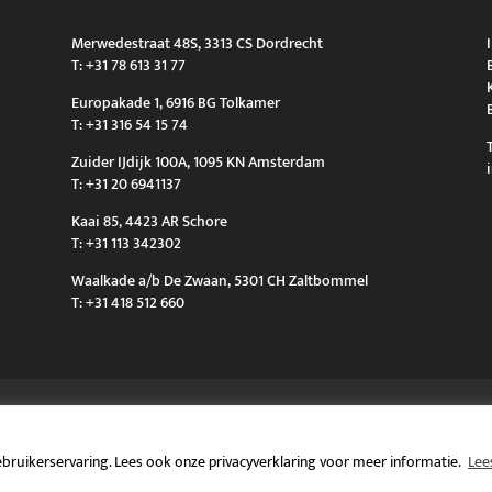
Merwedestraat 48S, 3313 CS Dordrecht
T: +31 78 613 31 77
Europakade 1, 6916 BG Tolkamer
T: +31 316 54 15 74
Zuider IJdijk 100A, 1095 KN Amsterdam
T: +31 20 6941137
Kaai 85, 4423 AR Schore
T: +31 113 342302
Waalkade a/b De Zwaan, 5301 CH Zaltbommel
T: +31 418 512 660
bruikerservaring. Lees ook onze privacyverklaring voor meer informatie.
Lee
 zijn handelsnamen van OK Marine B.V.