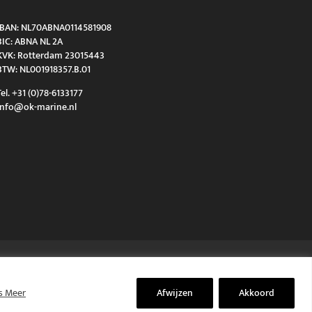
IBAN: NL70ABNA0114581908
BIC: ABNA NL 2A
KVK: Rotterdam 23015443
BTW: NL001918357.B.01
Tel. +31 (0)78-6133177
info@ok-marine.nl
s Meer
Afwijzen
Akkoord