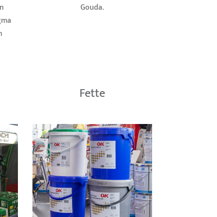
n
Gouda.
igma
n
Fette