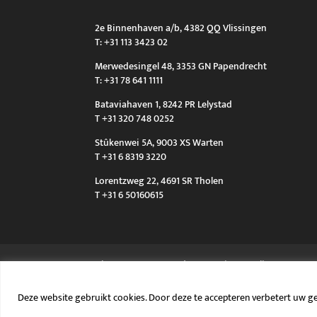
2e Binnenhaven a/b, 4382 QQ Vlissingen
T: +31 113 3423 02
Merwedesingel 48, 3353 GN Papendrecht
T: +31 78 641 1111
Bataviahaven 1, 8242 PR Lelystad
T +31 320 748 0252
Stûkenwei 5A, 9003 XS Warten
T +31 6 8319 3220
Lorentzweg 22, 4691 SR Tholen
T +31 6 50160615
Algemene voorwaarden
Privacy policy
Deze website gebruikt cookies. Door deze te accepteren verbetert uw ge
Langius Maritiem en Van Scherpenzeel’s Oliehandel