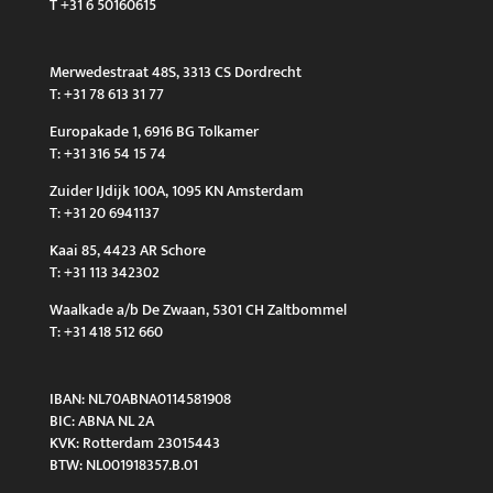
T +31 6 50160615
Merwedestraat 48S, 3313 CS Dordrecht
T: +31 78 613 31 77
Europakade 1, 6916 BG Tolkamer
T: +31 316 54 15 74
Zuider IJdijk 100A, 1095 KN Amsterdam
T: +31 20 6941137
Kaai 85, 4423 AR Schore
T: +31 113 342302
Waalkade a/b De Zwaan, 5301 CH Zaltbommel
T: +31 418 512 660
IBAN: NL70ABNA0114581908
BIC: ABNA NL 2A
KVK: Rotterdam 23015443
BTW: NL001918357.B.01