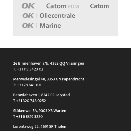
2e Binnenhaven a/b, 4382 QQ Vlissingen
T: +31 113 3423 02
Merwedesingel 48, 3353 GN Papendrecht
T: +31 78 641 1111
Bataviahaven 1, 8242 PR Lelystad
T +31 320 748 0252
Stûkenwei 5A, 9003 XS Warten
T +31 6 8319 3220
Lorentzweg 22, 4691 SR Tholen