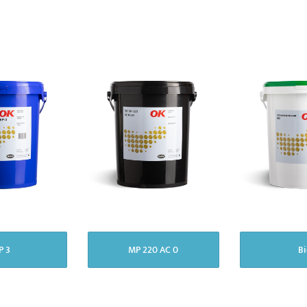
P 3
MP 220 AC 0
B