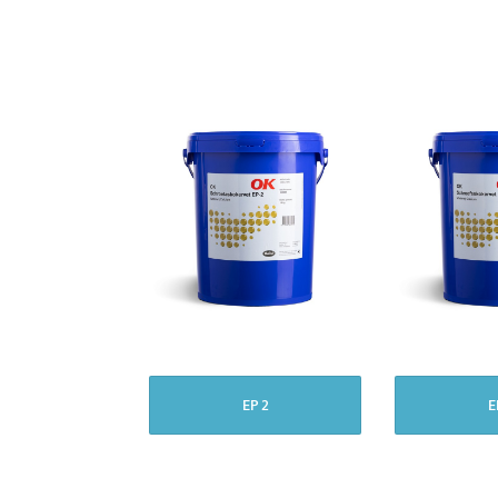
EP 2
E