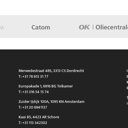
Merwedestraat 48S, 3313 CS Dordrecht
T: +31 78 613 31 77
Europakade 1, 6916 BG Tolkamer
T: +31 316 54 15 74
Zuider IJdijk 100A, 1095 KN Amsterdam
T: +31 20 6941137
Kaai 85, 4423 AR Schore
T: +31 113 342302