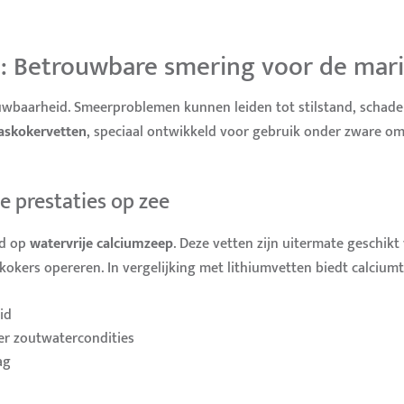
: Betrouwbare smering voor de mari
ouwbaarheid. Smeerproblemen kunnen leiden tot stilstand, schad
askokervetten
, speciaal ontwikkeld voor gebruik onder zware o
e prestaties op zee
rd op
watervrije calciumzeep
. Deze vetten zijn uitermate geschik
okers opereren. In vergelijking met lithiumvetten biedt calcium
id
er zoutwatercondities
ag