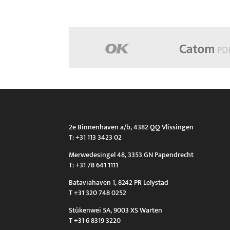
2e Binnenhaven a/b, 4382 QQ Vlissingen
T: +31 113 3423 02
Merwedesingel 48, 3353 GN Papendrecht
T: +31 78 641 1111
Bataviahaven 1, 8242 PR Lelystad
T +31 320 748 0252
Stûkenwei 5A, 9003 XS Warten
T +31 6 8319 3220