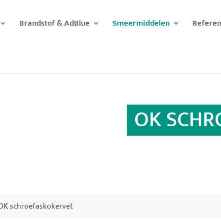
Brandstof & AdBlue
Smeermiddelen
Referen
OK SCHR
OK schroefaskokervet