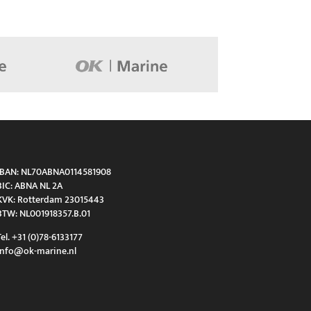
IBAN: NL70ABNA0114581908
BIC: ABNA NL 2A
KVK: Rotterdam 23015443
BTW: NL001918357.B.01
Tel. +31 (0)78-6133177
info@ok-marine.nl