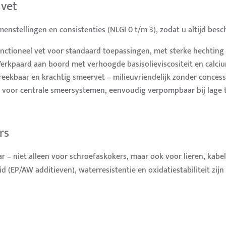
 vet
enstellingen en consistenties (NLGI 0 t/m 3), zodat u altijd besc
nctioneel vet voor standaard toepassingen, met sterke hechting
erkpaard aan boord met verhoogde basisolieviscositeit en calcium
reekbaar en krachtig smeervet – milieuvriendelijk zonder concessi
t voor centrale smeersystemen, eenvoudig verpompbaar bij lage
rs
ar – niet alleen voor schroefaskokers, maar ook voor lieren, kabe
 (EP/AW additieven), waterresistentie en oxidatiestabiliteit zi