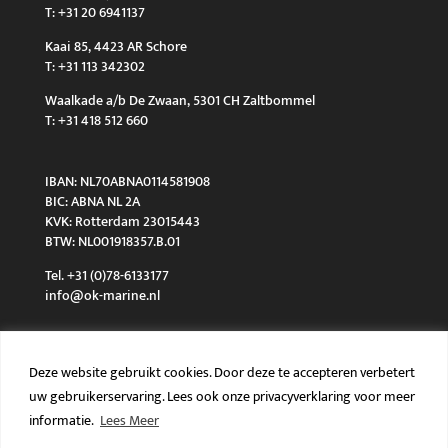
T: +31 20 6941137
Kaai 85, 4423 AR Schore
T: +31 113 342302
Waalkade a/b De Zwaan, 5301 CH Zaltbommel
T: +31 418 512 660
IBAN: NL70ABNA0114581908
BIC: ABNA NL 2A
KVK: Rotterdam 23015443
BTW: NL001918357.B.01
Tel. +31 (0)78-6133177
info@ok-marine.nl
Deze website gebruikt cookies. Door deze te accepteren verbetert
uw gebruikerservaring. Lees ook onze privacyverklaring voor meer
Algemene voorwaarden
Privacy policy
informatie.
Lees Meer