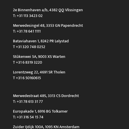
2e Binnenhaven a/b, 4382 QQ Vlissingen
T: +31 113 3423 02
Merwedesingel 48, 3353 GN Papendrecht
T: +31 78 641 1111
Bataviahaven 1, 8242 PR Lelystad
T +31 320 748 0252
Stûkenwei 5A, 9003 XS Warten
T +31 6 8319 3220
Lorentzweg 22, 4691 SR Tholen
T +31 6 50160615
Merwedestraat 48S, 3313 CS Dordrecht
T: +31 78 613 31 77
Europakade 1, 6916 BG Tolkamer
T: +31 316 54 15 74
Zuider IJdijk 100A, 1095 KN Amsterdam