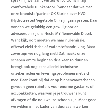
sprak mij wel aan”, vertelt Wilco Ooms in zijn
comfortabele tuinkantoor. “Vandaar dat we met
onze brandstofpartner OK Slurink over HVO
(Hydrotreated Vegetable Oil) zijn gaan praten. Daar
vonden we gelukkig een gewillig oor en
adviseerden zij ons Neste MY Renewable Diesel.
Want kijk, ooit moeten we naar nul-emissie,
oftewel elektrische of waterstofaandrijving. Maar
zover zijn we nog lang niet! Dat maakt onze
schepen om te beginnen drie keer zo duur en
brengt ook nog eens allerlei technische
onzekerheden en leveringsproblemen met zich
mee. Daar komt bij dat er op binnenvaartschepen
gewoon geen ruimte is voor enorme gastanks of
accupakketten, waarvan je je trouwens kunt
afvragen of die nou wel zo schoon zijn. Maar goed,
we wilden in het kader van duurzaam werken