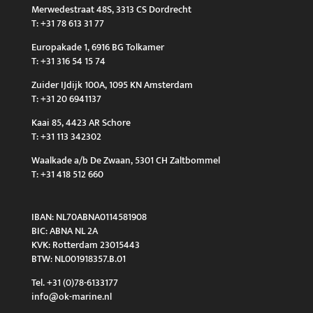
Merwedestraat 48S, 3313 CS Dordrecht
T: +31 78 613 31 77
Europakade 1, 6916 BG Tolkamer
T: +31 316 54 15 74
Zuider IJdijk 100A, 1095 KN Amsterdam
T: +31 20 6941137
Kaai 85, 4423 AR Schore
T: +31 113 342302
Waalkade a/b De Zwaan, 5301 CH Zaltbommel
T: +31 418 512 660
IBAN: NL70ABNA0114581908
BIC: ABNA NL 2A
KVK: Rotterdam 23015443
BTW: NL001918357.B.01
Tel. +31 (0)78-6133177
info@ok-marine.nl