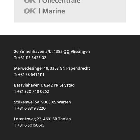
2e Binnenhaven a/b, 4382 QQ Vlissingen
T: +31 113 3423 02
Merwedesingel 48, 3353 GN Papendrecht
T: +31 78 641 1111
Bataviahaven 1, 8242 PR Lelystad
T +31 320 748 0252
Stûkenwei 5A, 9003 XS Warten
T +31 6 8319 3220
Lorentzweg 22, 4691 SR Tholen
T +31 6 50160615